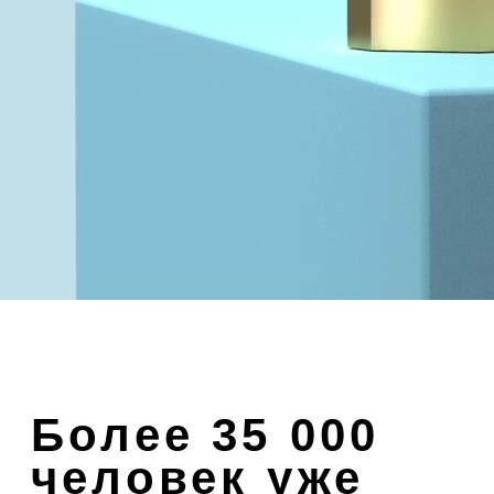
подарки
Выберите идею из популярных
примеров ниже или создайте
свой уникальный подарок с нуля.
Листайте
→