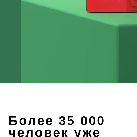
подарки
Выберите идею из популярных
примеров ниже или создайте
свой уникальный подарок с нуля.
Листайте
→