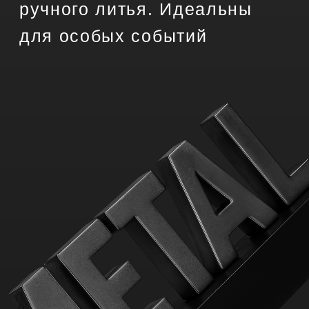
Узнать подробнее
TriDpapa
Лаборатория оригинальных
подарков, созданных по вашим
идеям с помощью 3d-печати.