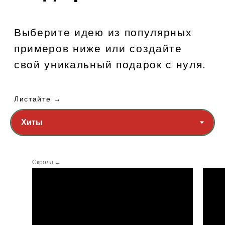
Скролл →
Новинка