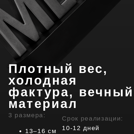
Воплощаем в реальность
ваши задумки
с 2018
года
Этапы создания
индивидуального
заказа
Реализация любых ваших